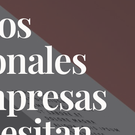
os
onales
mpresas
esitan