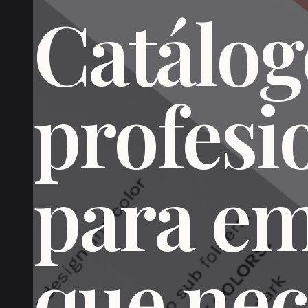
Catálog
profesi
para e
que nec